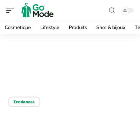
Cosmétique
Lifestyle
Produits
Sacs & bijoux
Te
08/06/2026
Musique des années 90 :
styles et tendances à
découvrir !
Tendances