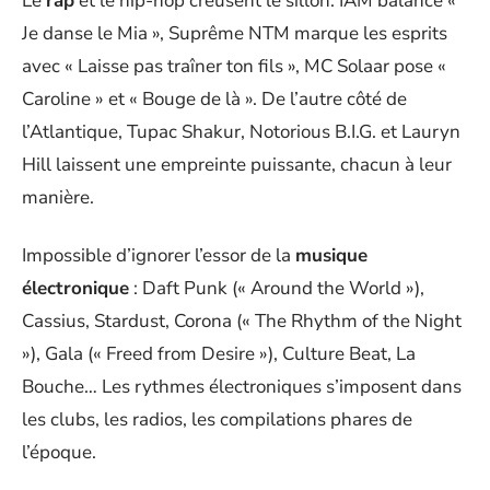
Le
rap
et le hip-hop creusent le sillon. IAM balance «
Je danse le Mia », Suprême NTM marque les esprits
avec « Laisse pas traîner ton fils », MC Solaar pose «
Caroline » et « Bouge de là ». De l’autre côté de
l’Atlantique, Tupac Shakur, Notorious B.I.G. et Lauryn
Hill laissent une empreinte puissante, chacun à leur
manière.
Impossible d’ignorer l’essor de la
musique
électronique
: Daft Punk (« Around the World »),
Cassius, Stardust, Corona (« The Rhythm of the Night
»), Gala (« Freed from Desire »), Culture Beat, La
Bouche… Les rythmes électroniques s’imposent dans
les clubs, les radios, les compilations phares de
l’époque.