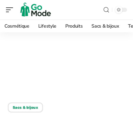
Cosmétique
Lifestyle
Produits
Sacs & bijoux
Te
12/06/2026
Noeud papillons originaux
homme grande taille,
enfin des modèles qui
tombent bien
Sacs & bijoux