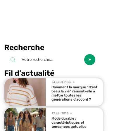
Recherche
Fil d’actualité
24 juillet 2026
Comment la marque “C’est
beau la vie” réussit-elle à
mettre toutes les
générations d’accord ?
12 juin 2026
Mode durable :
caractéristiques et
tendances actuelles