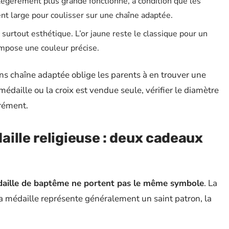
x légèrement plus grande fonctionne, à condition que les
ent large pour coulisser sur une chaîne adaptée.
t surtout esthétique. L’or jaune reste le classique pour un
impose une couleur précise.
ans chaîne adaptée oblige les parents à en trouver une
médaille ou la croix est vendue seule, vérifier le diamètre
arément.
ille religieuse : deux cadeaux
édaille de baptême ne portent pas le même symbole
. La
La médaille représente généralement un saint patron, la