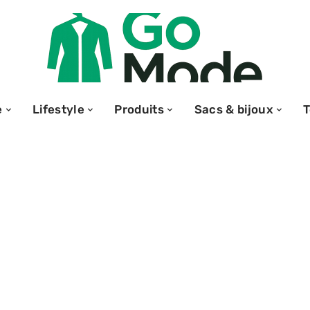
e
Lifestyle
Produits
Sacs & bijoux
 Croix en Or
: les critères à