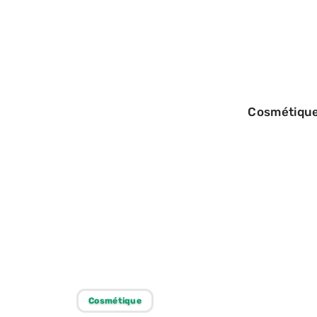
Cosmétiqu
21/08/2025
Choix du rouge à
après 40 ans
Cosmétique