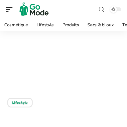
Cosmétique
Lifestyle
Produits
Sacs & bijoux
Te
29/07/2026
Luxe, mode, beauté :
comment Its Luxe Time
repère les tendances
avant tout le monde
Lifestyle