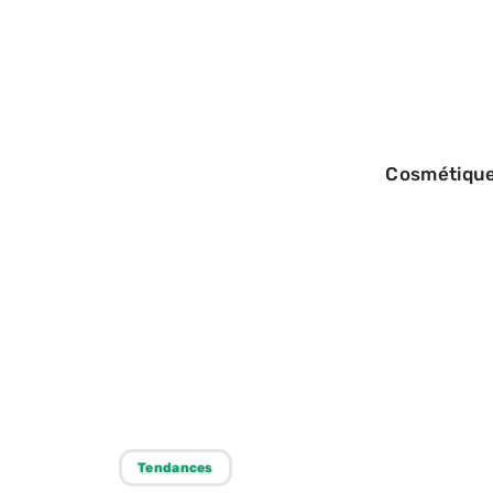
Cosmétiqu
13/09/2025
Durée de vie de
fast fashion : ce
Tendances