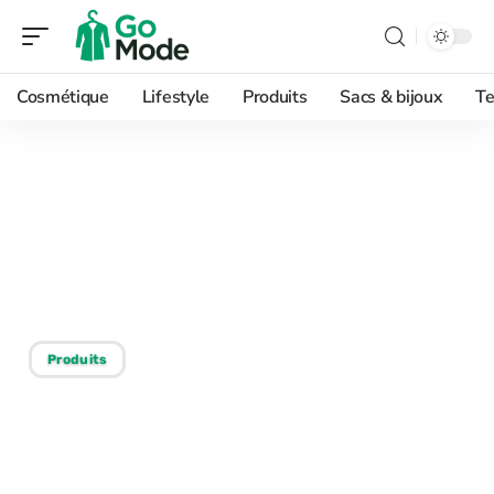
Cosmétique
Lifestyle
Produits
Sacs & bijoux
Te
28/12/2025
Espadrilles : quelle taille
choisir pour un confort
optimal ?
Produits