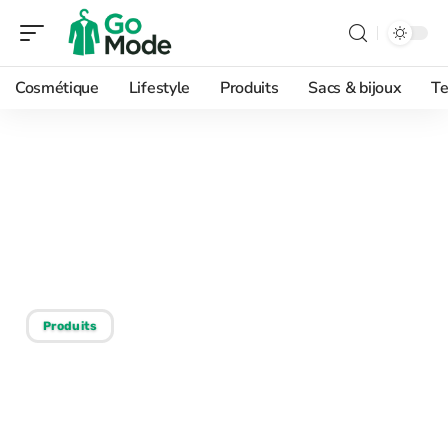
Cosmétique
Lifestyle
Produits
Sacs & bijoux
Te
23/07/2026
Comment le nom Zalando
a vu le jour et ce qu’il
signifie
Produits