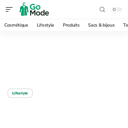
Cosmétique
Lifestyle
Produits
Sacs & bijoux
Te
13/05/2026
Taille chaussures Adidas :
erreurs fréquentes à
éviter avant d’acheter
Lifestyle