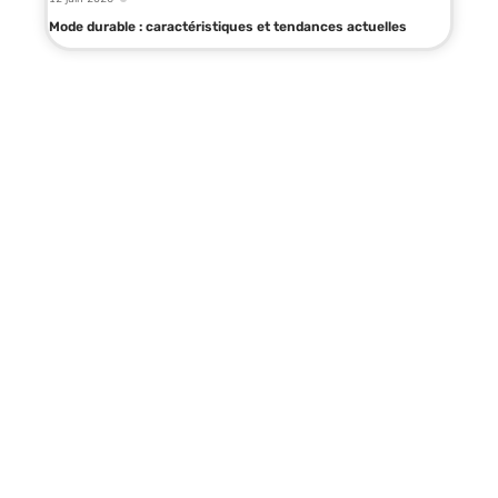
Mode durable : caractéristiques et tendances actuelles
Infos en live
18 juin 2026
Tarif couture à domicile : comment
estimer le juste prix ?