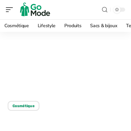
Cosmétique
Lifestyle
Produits
Sacs & bijoux
Te
26/12/2025
Coiffeur visagiste :
conseils pour bien le
choisir en fonction de
votre visage
Cosmétique