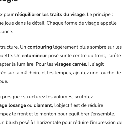
ux pour
rééquilibrer les traits du visage
. Le principe :
 se joue dans le détail. Chaque forme de visage appelle
uance.
 structure. Un
contouring
légèrement plus sombre sur les
houette. Un
enlumineur
posé sur le centre du front, l’arête
pter la lumière. Pour les
visages carrés
, il s’agit
ncée sur la mâchoire et les tempes, ajoutez une touche de
oue.
ou presque : structurez les volumes, sculptez
sage losange
ou
diamant
, l’objectif est de réduire
pez le front et le menton pour équilibrer l’ensemble.
un blush posé à l’horizontale pour réduire l’impression de