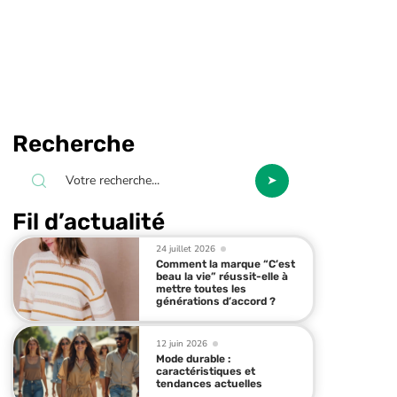
Recherche
Fil d’actualité
24 juillet 2026
Comment la marque “C’est
beau la vie” réussit-elle à
mettre toutes les
générations d’accord ?
12 juin 2026
Mode durable :
caractéristiques et
tendances actuelles