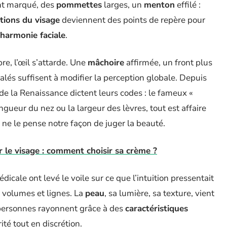
ont marqué, des
pommettes
larges, un
menton
effilé :
tions du visage
deviennent des points de repère pour
harmonie faciale
.
e, l’œil s’attarde. Une
mâchoire
affirmée, un front plus
lés suffisent à modifier la perception globale. Depuis
 de la Renaissance dictent leurs codes : le fameux «
longueur du nez ou la largeur des lèvres, tout est affaire
n ne le pense notre façon de juger la beauté.
 le visage : comment choisir sa crème ?
dicale ont levé le voile sur ce que l’intuition pressentait
e volumes et lignes. La
peau
, sa lumière, sa texture, vient
s personnes rayonnent grâce à des
caractéristiques
té tout en discrétion.