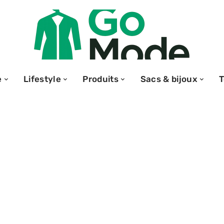
e
Lifestyle
Produits
Sacs & bijoux
 visage :
uces pour une
te