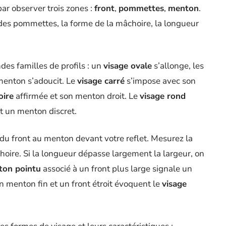
par observer trois zones :
front
,
pommettes
,
menton
.
 des pommettes, la forme de la mâchoire, la longueur
des familles de profils : un
visage ovale
s’allonge, les
menton s’adoucit. Le
visage carré
s’impose avec son
ire
affirmée et son menton droit. Le
visage rond
et un menton discret.
e du front au menton devant votre reflet. Mesurez la
hoire. Si la longueur dépasse largement la largeur, on
on pointu
associé à un front plus large signale un
un menton fin et un front étroit évoquent le
visage