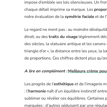
impose d’emblée ses lois silencieuses. Un fr
chaque détail imprime sa marque. Les
propor
notre évaluation de la
symétrie faciale
et de l’
Le regard ne ment pas : au moindre déséquilibr
étroit, ou des
traits du visage
légèrement déca
des siècles, la statuaire antique et les canons
triangle d’or », la distance entre les yeux, la 
de proportions. Ces chiffres dictent plus qu’o
A lire en complément :
Meilleure crème pour
Les progrès de l’
esthétique
et de l’imagerie mé
: l’
harmonie
naît d’un équilibre instinctif entr
sublimer ou révéler ces équilibres. Certaine
marquées ; d’autres séduisent par une régulari