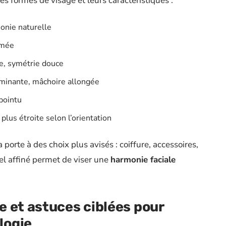
pales formes de visage et leurs caractéristiques :
monie naturelle
rmée
e, symétrie douce
minante, mâchoire allongée
pointu
plus étroite selon l’orientation
 porte à des choix plus avisés : coiffure, accessoires,
el affiné permet de viser une
harmonie faciale
 et astuces ciblées pour
logie