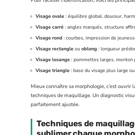
Pour faciliter l’identification, voici les princi
Visage ovale
: équilibre global, douceur, har
Visage carré
: angles marqués, structure affi
Visage rond
: courbes, impression de jeuness
Visage rectangle
ou
oblong
: longueur prédo
Visage losange
: pommettes larges, menton 
Visage triangle
: base du visage plus large ou 
Mieux connaître sa morphologie, c’est ouvrir la
techniques de maquillage. Un diagnostic visu
parfaitement ajustée.
Techniques de maquillage
sublimer chaque morpho