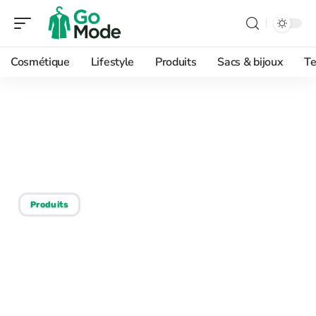
Cosmétique
Lifestyle
Produits
Sacs & bijoux
Te
24/11/2025
Style personnel : ce que
votre look révèle sur vous
Produits